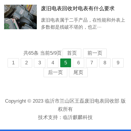
废旧电表回收对电表有什么要求
废旧电表属于二手产品，在性能和外表上
多数都是残破不堪的，也正···
共65条 当前5/9页
首页
前一页
1
2
3
4
5
6
7
8
9
后一页
尾页
Copyright © 2023 临沂市兰山区王磊废旧电表回收部 版
权所有
技术支持：
临沂麒麟科技